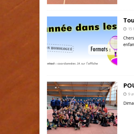
Tou
15 
Chers
enfan
POU
9 a
Diman