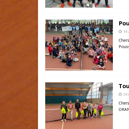
Pou
14 
Chers
Pouss
Tou
24 
Chers
ORANG