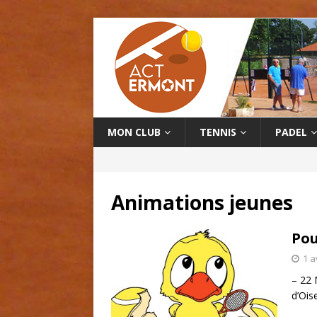
MON CLUB
TENNIS
PADEL
Animations jeunes
Pou
1 a
– 22 
d’Ois