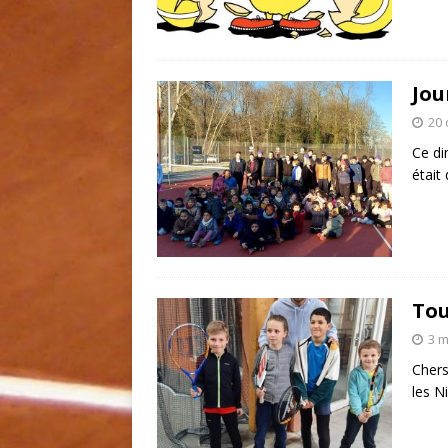
Jou
20
Ce di
était
Tou
3 m
Chers
les N