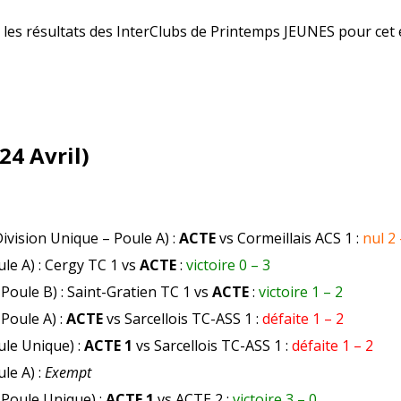
s les résultats des InterClubs de Printemps JEUNES pour cet 
24 Avril)
ivision Unique – Poule A) :
ACTE
vs Cormeillais ACS 1 :
nul 2 
ule A) : Cergy TC 1 vs
ACTE
:
victoire 0 – 3
 Poule B) : Saint-Gratien TC 1 vs
ACTE
:
victoire 1 – 2
 Poule A) :
ACTE
vs Sarcellois TC-ASS 1 :
défaite 1 – 2
ule Unique) :
ACTE 1
vs Sarcellois TC-ASS 1 :
défaite 1 – 2
ule A) :
Exempt
 Poule Unique) :
ACTE 1
vs ACTE 2 :
victoire 3 – 0