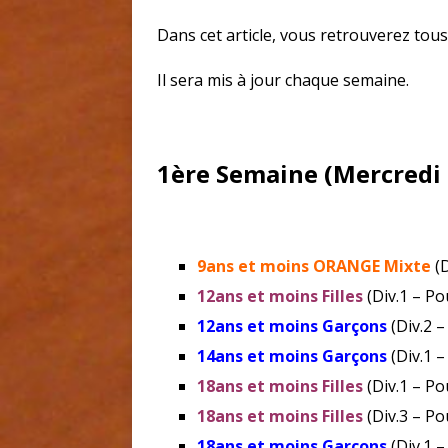
Dans cet article, vous retrouverez tou
Il sera mis à jour chaque semaine.
1ère Semaine (Mercredi 
9ans et moins ORANGE Mixte
(D
12ans et moins Filles
(Div.1 – Po
12ans et moins Garçons
(Div.2 –
14ans et moins Garçons
(Div.1 –
18ans et moins Filles
(Div.1 – Po
18ans et moins Filles
(Div.3 – Po
18ans et moins Garçons
(Div.1 –