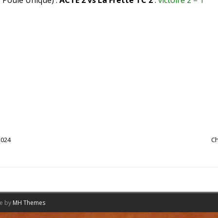
– Poule Unique) :
ACTE 2 vs La Frette TC 2
:
victoire 2 – 1
2024
Ch
me by
MH Themes